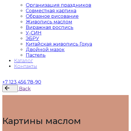
Организация праздников
Совместная картина
Образное рисование
Живопись маслом
Виражная роспись
У-СИН
ЭБРУ
Китайская живопись Гохуа
Двойной мазок
Пастель
Каталог
Контакты
Контакты
+7 123 456 78-90
Back
Картины маслом