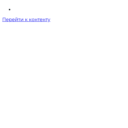
Перейти к контенту
О нас
Мастер-классы
Организация праздников
Совместная картина
Образное рисование
Живопись маслом
Виражная роспись
У-СИН