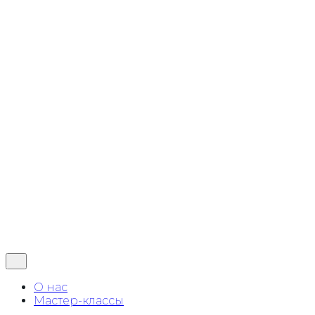
ЭБРУ
Китайская живопись Гохуа
Двойной мазок
Пастель
Каталог
Контакты
© 2025, Llorens Studio
Все права защищены
0
Обзор корзины
В корзине нет товаров.
О нас
Мастер-классы