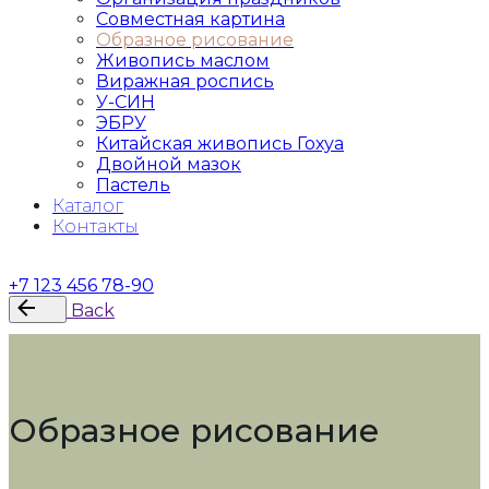
Совместная картина
Образное рисование
Живопись маслом
Виражная роспись
У-СИН
ЭБРУ
Китайская живопись Гохуа
Двойной мазок
Пастель
Каталог
Контакты
Контакты
+7 123 456 78-90
Back
Образное рисование